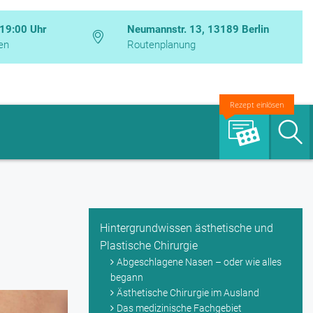
 19:00 Uhr
Neumannstr. 13, 13189 Berlin
en
Routenplanung
Rezept einlösen
S
Hintergrundwissen ästhetische und
Plastische Chirurgie
Abgeschlagene Nasen – oder wie alles
begann
Ästhetische Chirurgie im Ausland
Das medizinische Fachgebiet