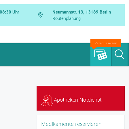
 08:30 Uhr
Neumannstr. 13, 13189 Berlin
Routenplanung
Rezept einlösen
S
Apotheken-Notdienst
Medikamente reservieren