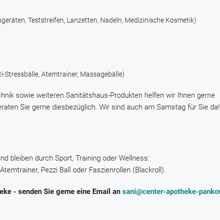
räten, Teststreifen, Lanzetten, Nadeln, Medizinische Kosmetik)
i-Stressbälle, Atemtrainer, Massagebälle)
hnik sowie weiteren Sanitätshaus-Produkten helfen wir Ihnen gerne
ir beraten Sie gerne diesbezüglich. Wir sind auch am Samstag für Sie da!
d bleiben durch Sport, Training oder Wellness:
temtrainer, Pezzi Ball oder Faszienrollen (Blackroll).
eke - senden Sie gerne eine Email an
sani@center-apotheke-panko